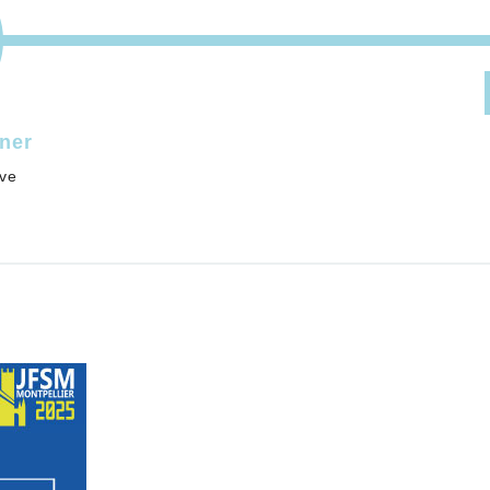
Tokarski
e Bordeaux